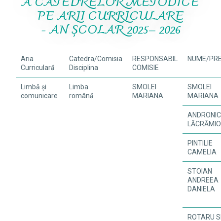
A CATEDRELOR METODICE
PE ARII CURRICULARE
- AN ŞCOLAR 2025– 2026
Aria
Catedra/Comisia
RESPONSABIL
NUME/PR
Curriculară
Disciplina
COMISIE
Limbă și
Limba
SMOLEI
SMOLEI
comunicare
română
MARIANA
MARIANA
ANDRONI
LĂCRĂMI
PINTILIE
CAMELIA
STOIAN
ANDREEA
DANIELA
ROTARU S