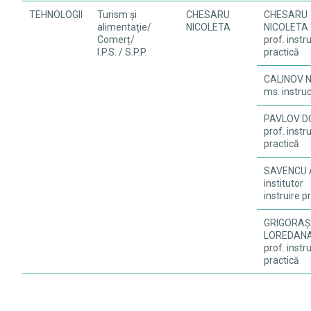
TEHNOLOGII
Turism şi
CHESARU
CHESARU
alimentaţie/
NICOLETA
NICOLETA
Comerț/
prof. instr
I.P.S. / S.P.P.
practică
CALINOV 
ms. instru
PAVLOV D
prof. instr
practică
SAVENCU 
institutor
instruire p
GRIGORAȘ
LOREDAN
prof. instr
practică