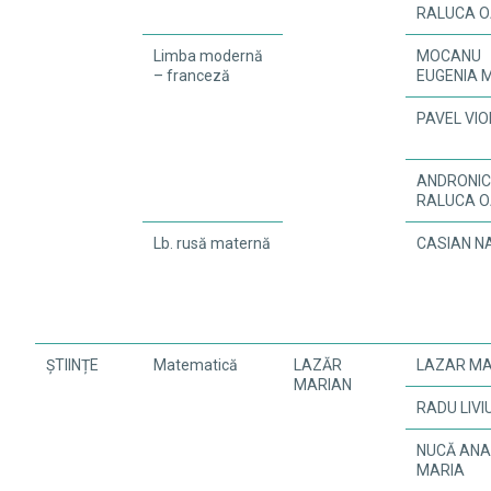
RALUCA 
Limba modernă
MOCANU
– franceză
EUGENIA 
PAVEL VI
ANDRONI
RALUCA 
Lb. rusă maternă
CASIAN N
ȘTIINȚE
Matematică
LAZĂR
LAZAR MA
MARIAN
RADU LIVI
NUCĂ ANA
MARIA