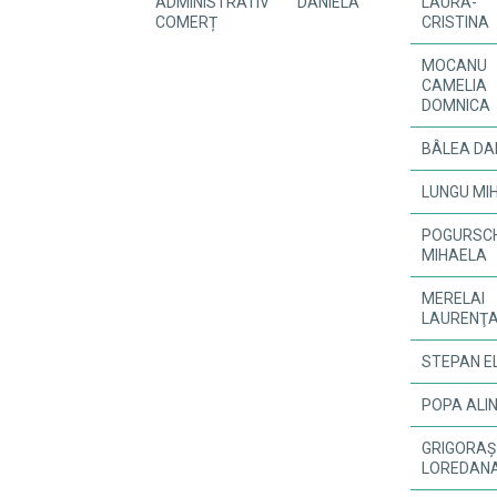
ADMINISTRATIV
DANIELA
LAURA-
COMERȚ
CRISTINA
MOCANU
CAMELIA
DOMNICA
BÂLEA DA
LUNGU MI
POGURSCH
MIHAELA
MERELAI
LAURENŢA-
STEPAN E
POPA ALI
GRIGORAȘ
LOREDAN