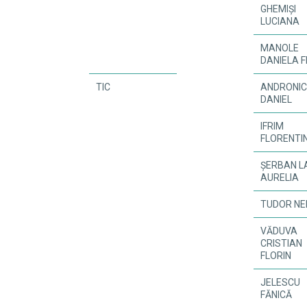
GHEMIŞI
LUCIANA
MANOLE
DANIELA F
TIC
ANDRONI
DANIEL
IFRIM
FLORENTI
ŞERBAN L
AURELIA
TUDOR NE
VĂDUVA
CRISTIAN
FLORIN
JELESCU
FĂNICĂ