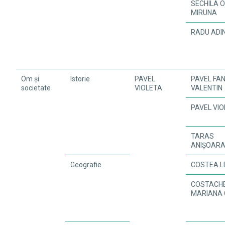
SECHILA 
MIRUNA
RADU ADI
Om și
Istorie
PAVEL
PAVEL FAN
societate
VIOLETA
VALENTIN
PAVEL VI
TARAS
ANIȘOAR
Geografie
COSTEA L
COSTACH
MARIANA 