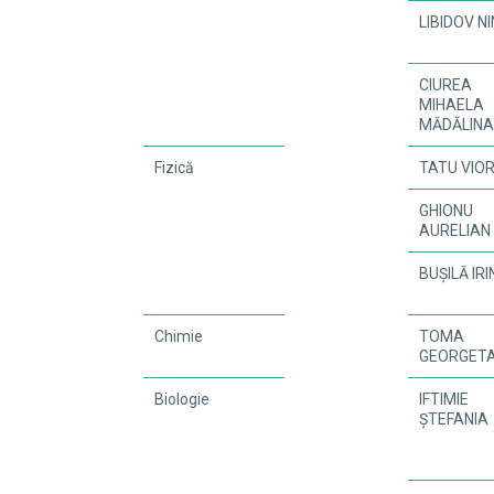
LIBIDOV N
CIUREA
MIHAELA
MĂDĂLIN
Fizică
TATU VIO
GHIONU
AURELIAN
BUȘILĂ IR
Chimie
TOMA
GEORGET
Biologie
IFTIMIE
ȘTEFANIA