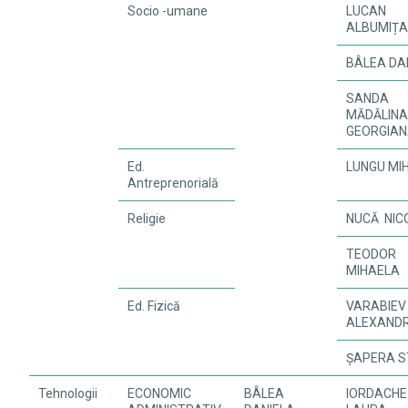
Socio -umane
LUCAN
ALBUMIȚ
BÂLEA DA
SANDA
MĂDĂLIN
GEORGIA
Ed.
LUNGU MI
Antreprenorială
Religie
NUCĂ NIC
TEODOR
MIHAELA
Ed. Fizică
VARABIEV
ALEXAND
ȘAPERA S
Tehnologii
ECONOMIC
BÂLEA
IORDACHE