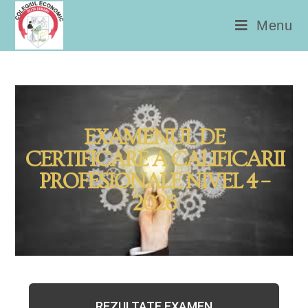
conținut
Menu
EXAMENUL DE
CERTIFICARE A CALIFICARII
PROFESIONALE NIVEL 4 –
2026
REZULTATE EXAMEN