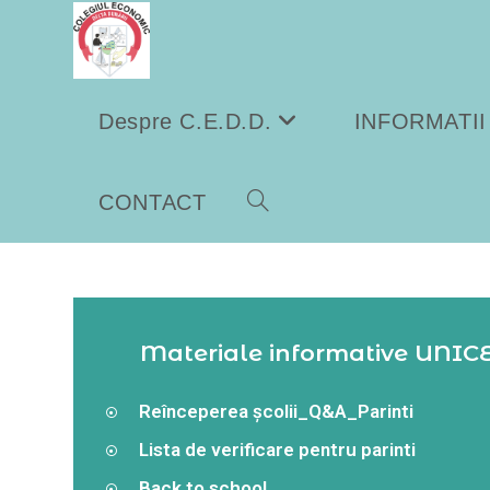
conținut
Despre C.E.D.D.
INFORMATII
CONTACT
Materiale informative UNICE
Reînceperea școlii_Q&A_Parinti
Lista de verificare pentru parinti
Back to school